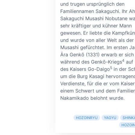
und trugen ursprünglich den
Familiennamen Sakaguchi. Ihr A
Sakaguchi Musashi Nobutane wa
sehr kräftiger und kühner Mann
gewesen. Er liebte die Kampfkün
und wurde von aller Welt als der
Musashi gefürchtet. Im ersten Ja
Ära Genkō (1331) erwarb er sich
4
während des Genkō-Kriegs
auf 
5
des Kaisers Go-Daigo
in der Sc
um die Burg Kasagi hervorragen
Verdienste, für die er vom Kaiser
einem Schwert und dem Famili
Nakamikado belohnt wurde.
HOZOINRYU
YAGYU
SHINK
HOZOI