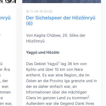
11-08-18 20:50
inryū
Der Sichelspeer der Hōzōinryū
(6)
r
Von Kagita Chūbee, 20. Sōke der
Hōzōinryū
Yagyū und Hōzōin
1
yū
Das Gebiet Yagyū
lag 36 km von
er Ära
Kyōto und über 10 km von Nara
s
entfernt. Es war eine Region, die im
, der
Osten an die Provinz Iga grenzte und in
1
war.
der es daher einfach war, an
ommen
Informationen über die mächtigen
2
te
Clans im ganzen Land zu kommen
.
n war,
Außerdem war die Gegend Dank ihres