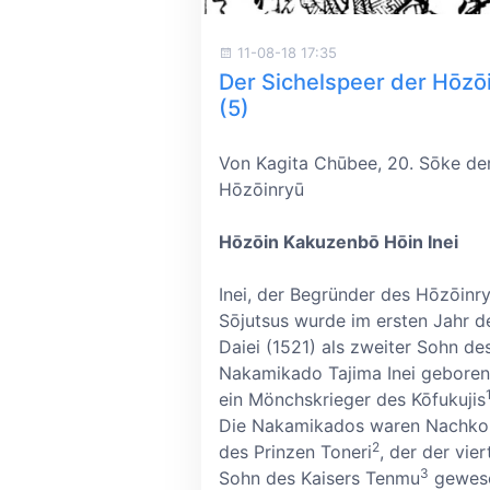
11-08-18 17:35
Der Sichelspeer der Hōzō
(5)
Von Kagita Chūbee, 20. Sōke de
Hōzōinryū
Hōzōin Kakuzenbō Hōin Inei
Inei, der Begründer des Hōzōinr
Sōjutsus wurde im ersten Jahr d
Daiei (1521) als zweiter Sohn de
Nakamikado Tajima Inei geboren
ein Mönchskrieger des Kōfukujis
Die Nakamikados waren Nachk
2
des Prinzen Toneri
, der der vier
3
Sohn des Kaisers Tenmu
gewese