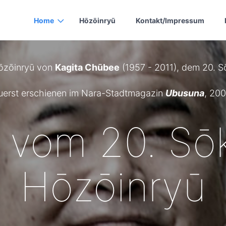
Home
Hōzōinryū
Kontakt/Impressum
Hōzōinryū von
Kagita Chūbee
(1957 - 2011), dem 20. S
uerst erschienen im Nara-Stadtmagazin
Ubusuna
, 200
 vom 20. Sō
Hōzōinryū