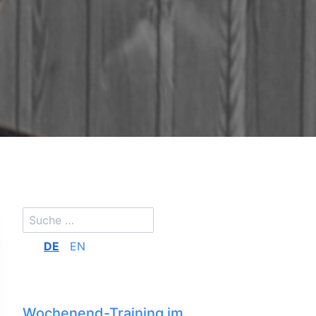
DE
EN
Wochenend-Training im