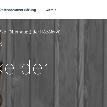
Datenschutzerklärung
Comic
ōke (Oberhaupt) der Hōzōinryū
9.
ke der