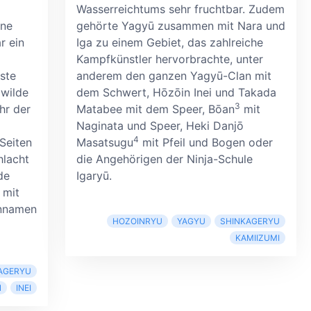
Wasserreichtums sehr fruchtbar. Zudem
hne
gehörte Yagyū zusammen mit Nara und
r ein
Iga zu einem Gebiet, das zahlreiche
Kampfkünstler hervorbrachte, unter
ste
anderem den ganzen Yagyū-Clan mit
 wilde
dem Schwert, Hōzōin Inei und Takada
3
hr der
Matabee mit dem Speer, Bōan
mit
Naginata und Speer, Heki Danjō
4
Seiten
Masatsugu
mit Pfeil und Bogen oder
hlacht
die Angehörigen der Ninja-Schule
de
Igaryū.
 mit
ennamen
HOZOINRYU
YAGYU
SHINKAGERYU
KAMIIZUMI
AGERYU
N
INEI