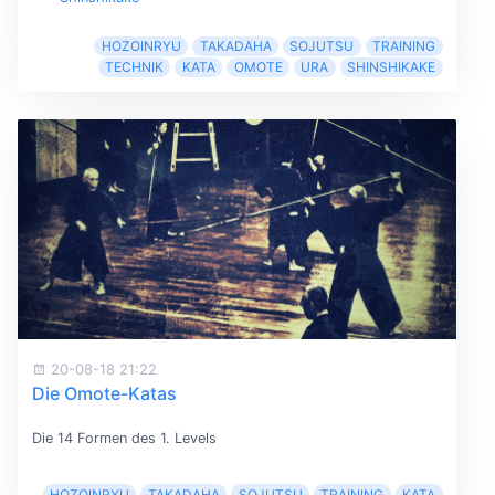
HOZOINRYU
TAKADAHA
SOJUTSU
TRAINING
TECHNIK
KATA
OMOTE
URA
SHINSHIKAKE
20-08-18 21:22
Die Omote-Katas
Die 14 Formen des 1. Levels
HOZOINRYU
TAKADAHA
SOJUTSU
TRAINING
KATA