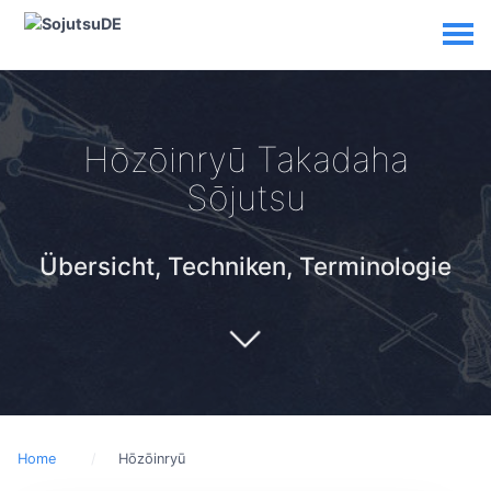
Hōzōinryū Takadaha
Sōjutsu
Übersicht, Techniken, Terminologie
Home
Hōzōinryū