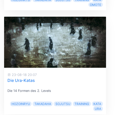
OMOTE
23-08-18 20:07
Die Ura-Katas
Die 14 Formen des 2. Levels
HOZOINRYU
TAKADAHA
SOJUTSU
TRAINING
KATA
URA