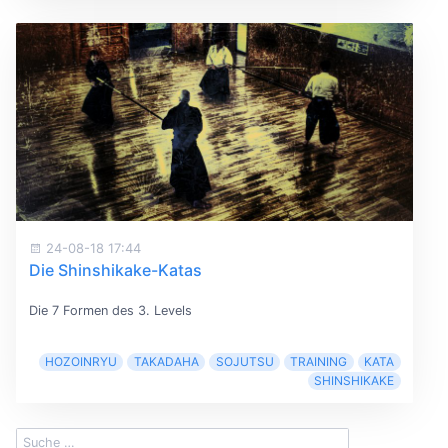
24-08-18 17:44
Die Shinshikake-Katas
Die 7 Formen des 3. Levels
HOZOINRYU
TAKADAHA
SOJUTSU
TRAINING
KATA
SHINSHIKAKE